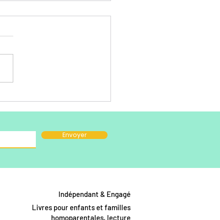
d la littérature jeunesse
 rimer tendresse avec
sidentité
Envoyer
Indépendant & Engagé
Livres pour enfants et familles
homoparentales, lecture