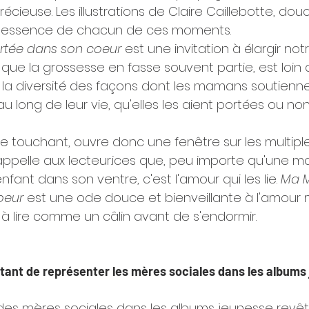
récieuse. Les illustrations de Claire Caillebotte, dou
 l'essence de chacun de ces moments.
tée dans son coeur 
est une invitation à élargir notr
 que la grossesse en fasse souvent partie, est loin 
bre la diversité des façons dont les mamans soutienn
au long de leur vie, qu'elles les aient portées ou no
 touchant, ouvre donc une fenêtre sur les multiple
 rappelle aux lecteur.ices que, peu importe qu'une m
fant dans son ventre, c'est l'amour qui les lie. 
Ma 
oeur
 est une ode douce et bienveillante à l'amour 
 à lire comme un câlin avant de s'endormir. 
rtant de représenter les mères sociales dans les albums
des mères sociales dans les albums jeunesse revêt