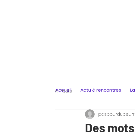
Accueil
Actu & rencontres
La
All Posts
paspourdubeurr
Des mots