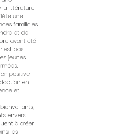
la littérature 
flète une 
nces familiales.
endre et de 
core ayant été 
n'est pas 
es jeunes 
ormées, 
on positive 
adoption en 
ience et 
enveillants, 
ts envers 
ibuent à créer 
nsi les 