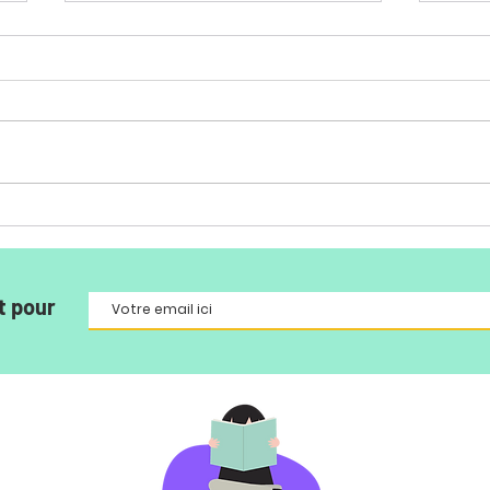
Pourquoi l'Amoureuse de
Quan
Simone
fait
tran
t pour