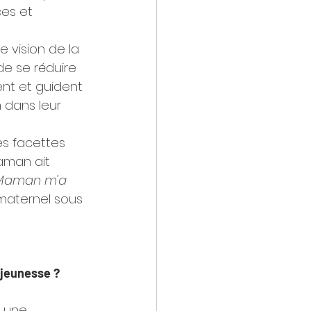
ces et 
e vision de la 
de se réduire 
ent et guident 
n dans leur 
s facettes 
aman ait 
Maman m'a 
maternel sous 
 jeunesse ?
 une 