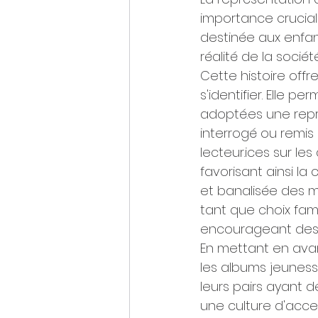
importance cruciale,
destinée aux enfan
réalité de la sociét
Cette histoire off
s'identifier. Elle 
adopté.es une repré
interrogé ou remis
lecteur.ices sur le
favorisant ainsi la
et banalisée des m
tant que choix fami
encourageant des 
En mettant en avan
les albums jeuness
leurs pairs ayant de
une culture d'accep