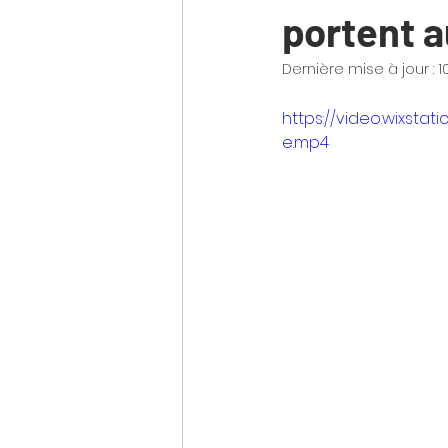
portent 
Dernière mise à jour :
1
https://video.wixst
e.mp4