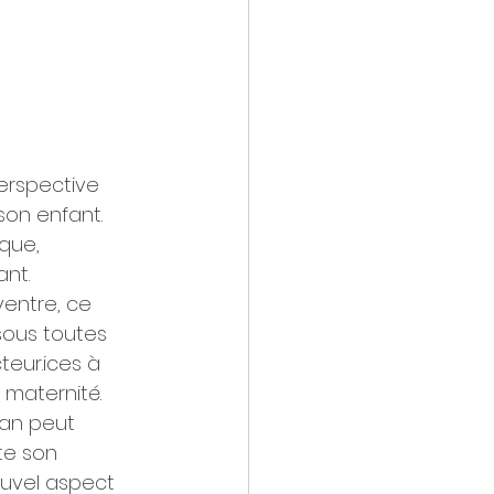
perspective 
son enfant. 
que, 
nt.
entre, ce 
sous toutes 
teur.ices à 
 maternité.
an peut 
te son 
ouvel aspect 