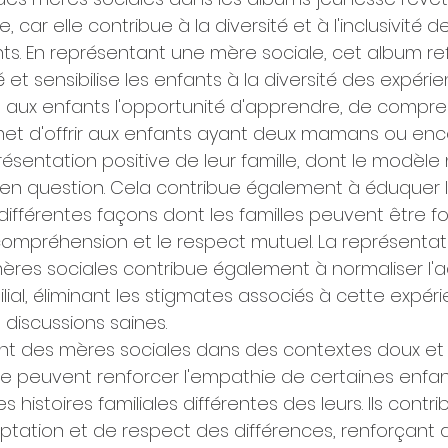
 car elle contribue à la diversité et à l'inclusivité de 
ts. En représentant une mère sociale, cet album re
é et sensibilise les enfants à la diversité des expérie
re aux enfants l'opportunité d'apprendre, de compr
permet d'offrir aux enfants ayant deux mamans ou en
sentation positive de leur famille, dont le modèle 
 en question. Cela contribue également à éduquer l
s différentes façons dont les familles peuvent être f
 compréhension et le respect mutuel. La représentati
ères sociales contribue également à normaliser l'
lial, éliminant les stigmates associés à cette expér
discussions saines.
t des mères sociales dans des contextes doux et bi
e peuvent renforcer l'empathie de certain.es enfan
s histoires familiales différentes des leurs. Ils contr
tation et de respect des différences, renforçant ai