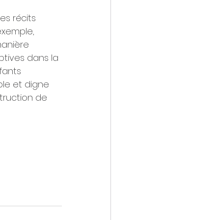
es récits 
exemple, 
manière 
ptives dans la 
fants 
le et digne 
truction de 