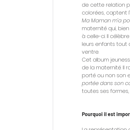
de cette relation p
colorées, captent
Ma Maman m'a por
maternité qui, bien
à celle-ci. Il célè
leurs enfants tout 
ventre.
Cet album jeunesse
de la maternité. Il
porté ou non son en
portée dans son c
toutes ses formes,
Pourquoi il est impo
La représentation 