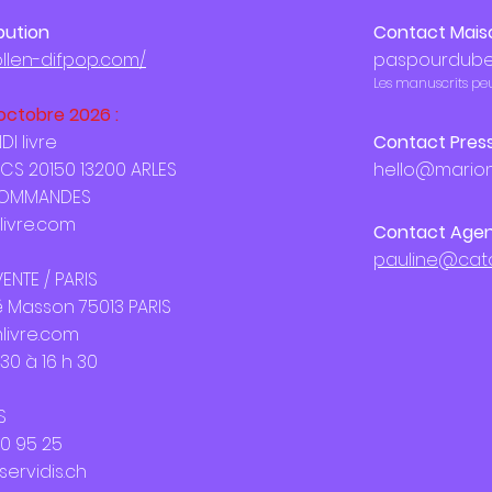
bution
Contact Maiso
ollen-difpop.com/
paspourdube
Les manuscrits peu
 octobre 2026 :
I livre
Contact Pres
CS 20150 13200 ARLES
hello@marion
COMMANDES
ivre.com
Contact Agenc
pauline@cat
ENTE / PARIS
é Masson 75013 PARIS
ivre.com
30 à 16 h 30
S
960 95 25
rvidis.ch