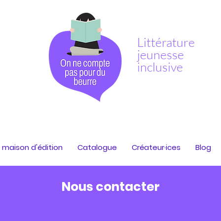
Littérature
jeunesse
inclusive
 maison d'édition
Catalogue
Créateur·ices
Blog
Nous contacter