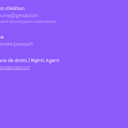
n d'édition
urre@gmail.com
vent être envoyés à cette adresse.
se
marinpresse.fr
e de droits / Rights Agent
onabook.com