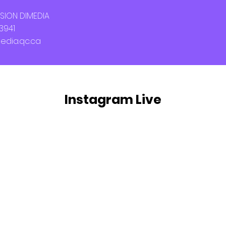
USION DIMEDIA
-3941
dia.qc.ca
Instagram Live