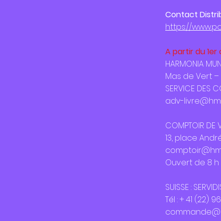
Contact Distri
https://www.p
A partir du 1er
HARMONIA MUND
Mas de Vert – 
SERVICE DES 
adv-livre@hml
COMPTOIR DE V
13, place Andr
comptoir@hml
Ouvert de 8 h 
SUISSE : SERVIDI
Tél : + 41 (22) 
commande@se